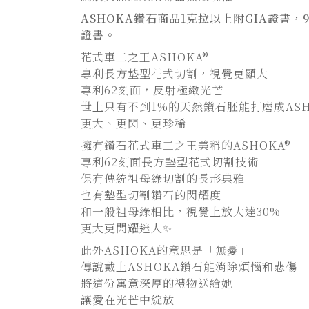
ASHOKA
鑽石商品1克拉以上附GIA證書，9
證書。
花式車工之王ASHOKA®
專利長方墊型花式切割，視覺更顯大
專利62刻面，反射極緻光芒
世上只有不到1%的天然鑽石胚能打磨成ASH
更大、更閃、更珍稀
擁有鑽石花式車工之王美稱的ASHOKA®
專利62刻面長方墊型花式切割技術
保有傳統祖母綠切割的長形典雅
也有墊型切割鑽石的閃耀度
和一般祖母綠相比，視覺上放大達30%
更大更閃耀迷人✨
此外ASHOKA的意思是「無憂」
傳說戴上ASHOKA鑽石能消除煩惱和悲傷
將這份寓意深厚的禮物送給她
讓愛在光芒中綻放