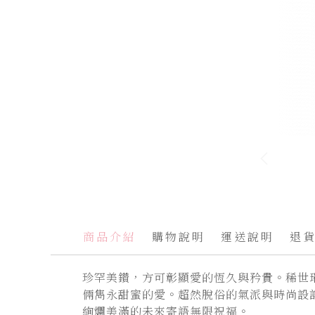
跳
轉
到
圖
商品介紹
購物說明
運送說明
退
像
庫
珍罕美鑽，方可彰顯愛的恆久與矜貴。稀世
的
倆雋永甜蜜的愛。超然脫俗的氣派與時尚設
開
絢爛美滿的未來寄語無限祝福。
頭