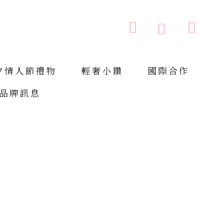
購物車
搜索
搜
索
夕情人節禮物
輕奢小鑽
國際合作
品牌訊息