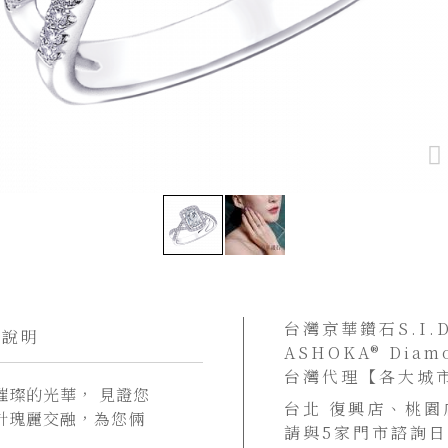
台灣京華鑽石S.I
貨說明
ASHOKA® Di
台灣代理【各大城
璀璨的光華， 見證您
台北 復興店、桃園
計瑰麗交融，為您倆
請與5家門市諮詢