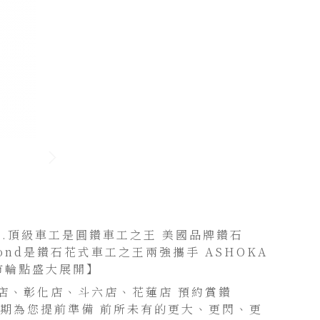
.D.頂級車工是圓鑽車工之王 美國品牌鑽石
amond是鑽石花式車工之王兩強攜手 ASHOKA
市輪點盛大展開】
店、彰化店、斗六店、花蓮店 預約賞鑽
日期為您提前準備 前所未有的更大、更閃、更