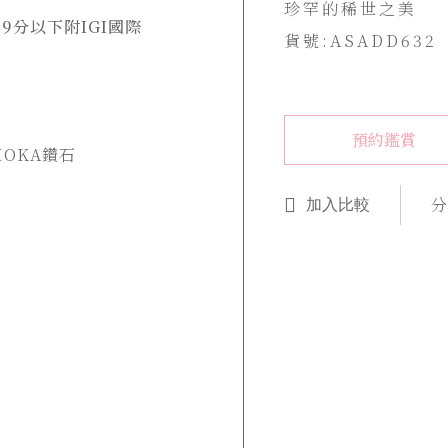
珍罕的稀世之美
9分以下附IGI國際
貨號:ASADD632
預約鑑賞
OKA鑽石
分
加入比較