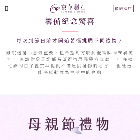
切
預約進店
換
籌備紀念驚喜
導
航
每次到節日前才開始苦惱挑購不同禮物？
雖說送禮心意最重要，也希望對方收到禮物瞬間充滿笑
容， 無論對象是誰都希望禮物用溫馨方式獻上， 在這
忙碌的日子裡京華提供不僅是挑禮物的地方， 也能更
能將感動成為生活中的亮點