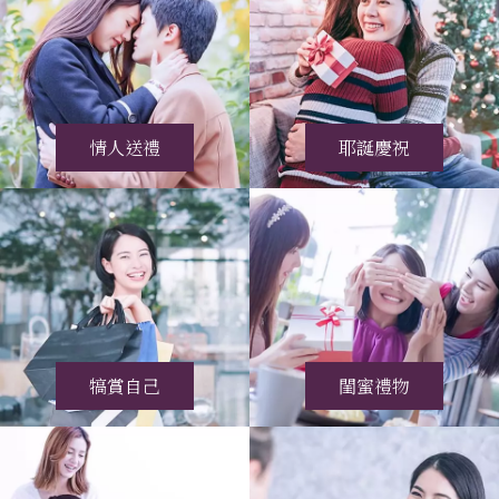
情人送禮
耶誕慶祝
犒賞自己
閨蜜禮物