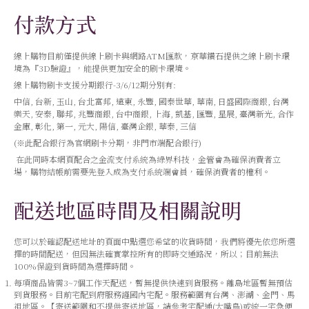
付款方式
線上購物目前僅提供線上刷卡與網路ATM匯款，京華鑽石提供之線上刷卡環
境為『3D驗證』，能提供更加安全的刷卡環境。
線上購物刷卡支援分期銀行-3/6/12期分別有:
中信, 台新, 玉山, 台北富邦, 遠東, 永豐, 國泰世華, 華南, 日盛國際商銀, 台灣
樂天, 安泰, 聯邦, 兆豐商銀, 台中商銀, 上海, 凱基, 匯豐, 星展, 臺灣新光, 合作
金庫, 彰化, 第一, 元大, 陽信, 臺灣企銀, 華泰, 三信
(※此配合銀行為官網刷卡分期，非門市端配合銀行)
在此同時本網頁配合之金流支付系統為綠界科技，金管會為確保消費者立
場，購物結帳前需要先登入成為支付系統端會員，確保消費者的權利。
配送地區時間及相關說明
您可以於確認配送地址的頁面中點選您希望的收貨時間，我們將優先依您所選
擇的時間配送，但因無法確實掌控所有的即時交通路況，所以；目前無法
100%保證到貨時間為選擇時間。
每項商品皆需3~7個工作天配送，暫無提供快速到貨服務。離島地區暫無預估
到貨服務。目前宅配到府服務謹國內宅配。服務範圍有台灣、澎湖、金門、馬
祖地區。【寄送範圍和不提供寄送地區，請參考宅配通(大嘴鳥)或統一宅急便