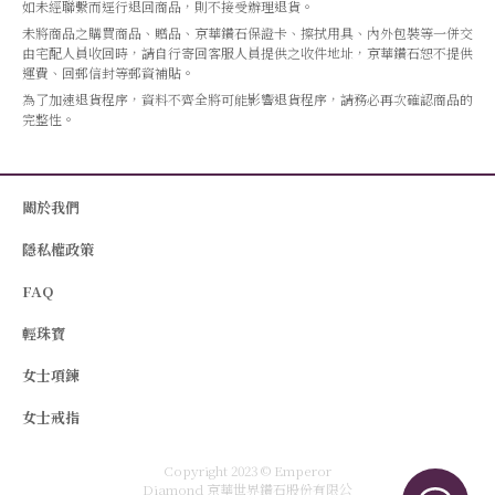
如未經聯繫而逕行退回商品，則不接受辦理退貨。
未將商品之購買商品、贈品、京華鑽石保證卡、擦拭用具、內外包裝等一併交
由宅配人員收回時，請自行寄回客服人員提供之收件地址，京華鑽石恕不提供
運費、回郵信封等郵資補貼。
為了加速退貨程序，資料不齊全將可能影響退貨程序，請務必再次確認商品的
完整性。
關於我們
隱私權政策
FAQ
輕珠寶
女士項鍊
女士戒指
Copyright 2023 © Emperor
Diamond 京華世界鑽石股份有限公