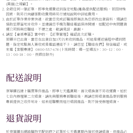
(黑貓)之規範】。
全館任何一筆訂單，即享免運費送到指定地點(離島提供配送服務)，若因特殊
因素，則另行向顧客酌收費用時另行通知說明中詳述費用。
由於訂單作業非常快速，故當您完成訂購後即無法為您修改出貨資料，煩請您
協助至原留地址收件。並建議您手機及聯絡電話保持開通，如配送中有問題貨
運公司將與您聯絡，不便之處，敬請見諒，謝謝。
請至【會員專區】當中的，【訂單管理】確認此次訂購。
若顯示已出貨，當您在出貨日加3天仍未收到商品，可能是運送過程中遇到問
題，指定地點無人簽收或是電話連絡不上，請您至【聯絡我們】發信確認，或
來電【客服專線】 0800-557-678 (上班時間：週一至週五9：30~12：00、
13：00-18：00，例假日除外)
配送說明
京華鑽石線上購買單件商品，即享七天鑑賞期，首次退換貨不另收運費。如於
七日內辦理第二次退貨，請先與服務專員聯絡後，再請您將退貨商品寄到服務
專員提供之收件地址，如未經聯繫而逕行退回商品，則不接受辦理退貨。
退貨說明
於京華鑽石網路購物宅配到府之訂單於七天鑑賞期內皆可申請退貨，但商品必