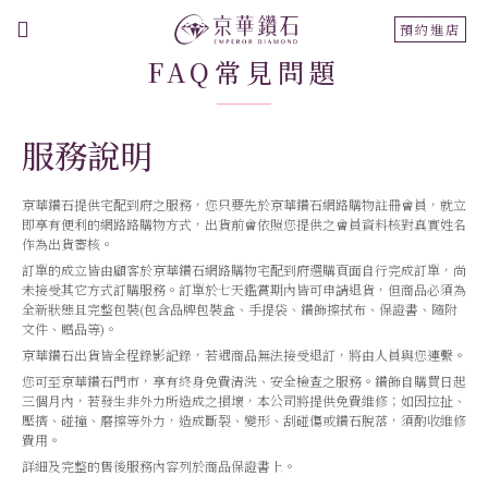
切
預約進店
換
FAQ常見問題
導
航
服務說明
京華鑽石提供宅配到府之服務，您只要先於京華鑽石網路購物註冊會員，就立
即享有便利的網路路購物方式，出貨前會依照您提供之會員資料核對真實姓名
作為出貨審核。
訂單的成立皆由顧客於京華鑽石網路購物宅配到府選購頁面自行完成訂單，尚
未接受其它方式訂購服務。訂單於七天鑑賞期內皆可申請退貨，但商品必須為
全新狀態且完整包裝(包含品牌包裝盒、手提袋、鑽飾擦拭布、保證書、隨附
文件、贈品等)。
京華鑽石出貨皆全程錄影記錄，若遇商品無法接受退訂，將由人員與您連繫。
您可至京華鑽石門市，享有終身免費清洗、安全檢查之服務。鑽飾自購買日起
三個月內，若發生非外力所造成之損壞，本公司將提供免費維修；如因拉扯、
壓擠、碰撞、磨擦等外力，造成斷裂、變形、刮碰傷或鑽石脫落，須酌收維修
費用。
詳細及完整的售後服務內容列於商品保證書上。