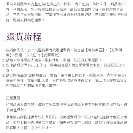
須為全新狀態且完整包裝(包含主件、附件、內外包裝、隨附文件、贈品等)。
有下列情況者，恕不接受退換貨及退款：商品售出超過七日、經修改過之商
品、已刻字或特殊戒圍。京華鑽石出貨皆全程錄影記錄，若遇商品無法接受退
訂，將由人員與您連繫。
退貨流程
收到商品後，於七天鑑賞期內欲辦理退貨，請您至【會員專區】>【訂單明
細】>點選下方按鈕的【我要退貨】
請輸入取件聯絡人姓名、收件地址、電話、及退貨訂單原因。
您申請退貨隔1-2日工作日，將會請客服人與您聯繫退貨事宜，並確認退貨事
宜。
請您將商品(包含購買商品、贈品、京華鑽石保證卡、擦拭用具、內外包裝等)
妥善包裝後，交給宅配人員，我們將於收到貨件後七至十個工作天完成退貨流
程並退款至您的信用卡帳戶當中。
注意事項
如商品未妥善包裝，導致宅配單直接黏貼於商品上等其他因素而汙損商品，恕
不辦理退貨。
京華鑽石購物提供每張訂單僅限一次免運費退貨，退貨前請先謹慎考慮退貨商
品，如於七日內辦理第二次退貨，請先與客服中心聯絡，請自行將退貨商品寄
回客服人員提供之收件地址，