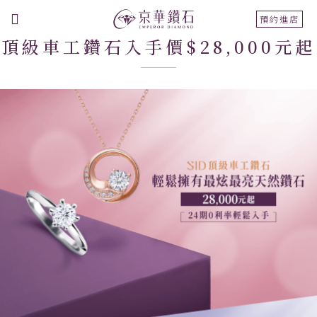
切
預約進店
換
頂級車工鑽石入手價$28,000元起
導
航