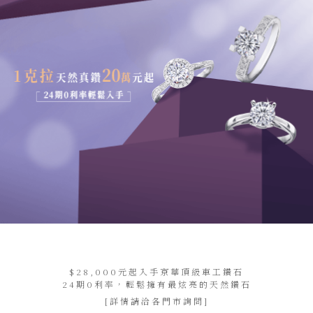
$28,000元起入手京華頂級車工鑽石
24期0利率，輕鬆擁有最炫亮的天然鑽石
[詳情請洽各門市詢問]