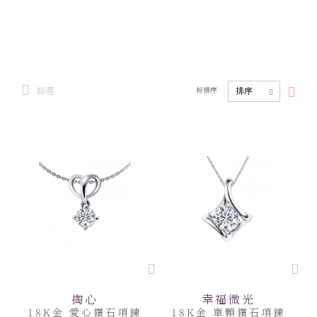
篩選
按排序
掏心
幸福微光
18K金 愛心鑽石項鍊
18K金 單顆鑽石項鍊