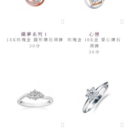
織夢系列Ⅰ
心憶
18K玫瑰金 圓形鑽石項鍊
玫瑰金 18K金 愛心鑽石
30分
項鍊
30分