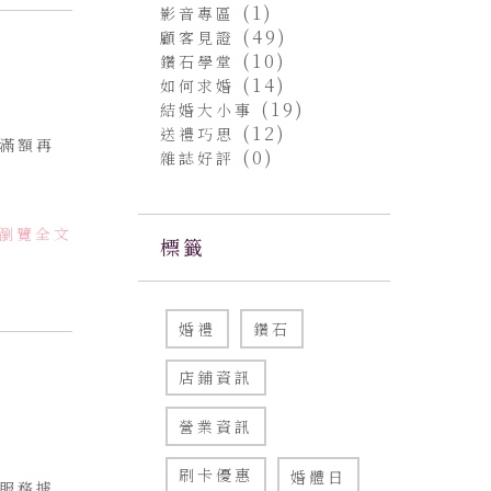
(1)
影音專區
(49)
顧客見證
(10)
鑽石學堂
(14)
如何求婚
(19)
結婚大小事
(12)
送禮巧思
滿額再
(0)
雜誌好評
瀏覽全文
標籤
婚禮
鑽石
店鋪資訊
營業資訊
刷卡優惠
婚體日
服務據