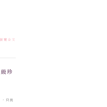
瀏覽全文
光級珍
 ，只挑