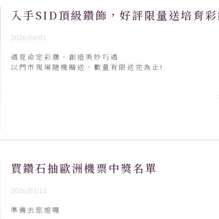
入手SID頂級鑽飾，好評限量送培育彩
2026/04/01
遇見命定彩鑽，創造美妙巧遇
以門市現場隨機贈送，數量有限送完為止!
買鑽石抽歐洲機票中獎名單
2026/03/11
準備去旅遊囉