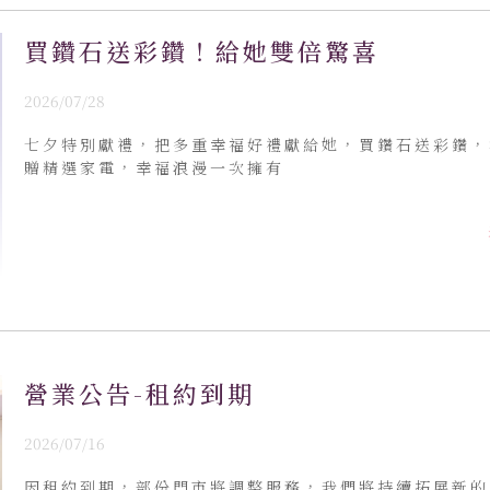
買鑽石送彩鑽！給她雙倍驚喜
2026/07/28
七夕特別獻禮，把多重幸福好禮獻給她，買鑽石送彩鑽，
贈精選家電，幸福浪漫一次擁有
營業公告-租約到期
2026/07/16
因租約到期，部份門市將調整服務，我們將持續拓展新的