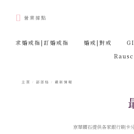
營業據點
求婚戒指|訂婚戒指
婚戒|對戒
G
Raus
主頁
部落格
最新情報
京華鑽石提供各家銀行刷卡分