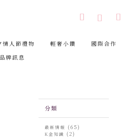
購物車
搜索
搜
索
夕情人節禮物
輕奢小鑽
國際合作
品牌訊息
分類
(65)
最新情報
(2)
K金知識