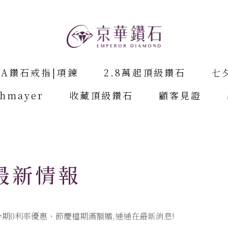
IA鑽石戒指|項鍊
2.8萬起頂級鑽石
七
chmayer
收藏頂級鑽石
顧客見證
最新情報
期0利率優惠、節慶檔期滿額贈,通通在最新消息!