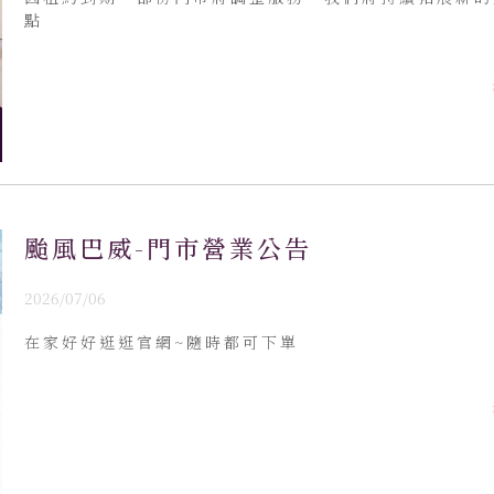
點
颱風巴威-門市營業公告
2026/07/06
在家好好逛逛官網~隨時都可下單