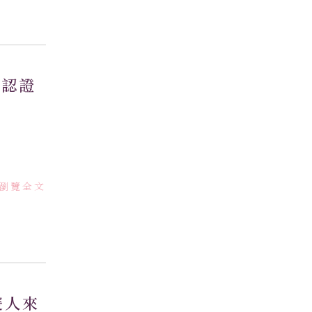
賞認證
瀏覽全文
雙人來