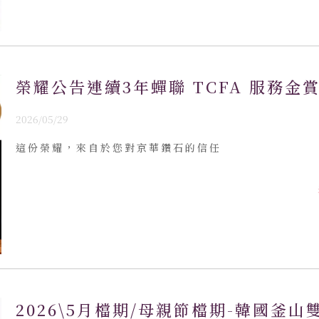
榮耀公告連續3年蟬聯 TCFA 服務金
2026/05/29
這份榮耀，來自於您對京華鑽石的信任
2026\5月檔期/母親節檔期-韓國釜山