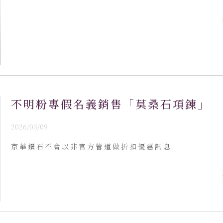
不明粉專假名義銷售「莫桑石項鍊」
2026/03/09
京華鑽石不會以非官方管道做折扣優惠訊息