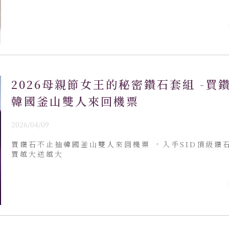
2026母親節女王的秘密鑽石套組 -買
韓國釜山雙人來回機票
2026/04/09
買鑽石不止抽韓國釜山雙人來回機票 ，入手SID頂級鑽
買越大送越大