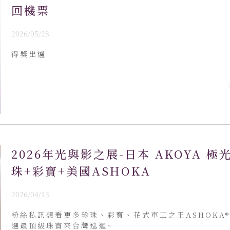
回機票
2026/05/28
得獎出爐
2026年光與影之展-日本 AKOYA 極
珠+彩寶+美國ASHOKA
2026/04/13
粉絲私訊想看更多珍珠、彩寶、花式車工之王ASHOKA®
選最頂級珠寶來台灣巡迴~