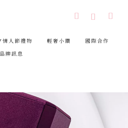
購物車
搜索
搜
索
夕情人節禮物
輕奢小鑽
國際合作
品牌訊息