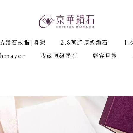
IA鑽石戒指|項鍊
2.8萬起頂級鑽石
七
chmayer
收藏頂級鑽石
顧客見證