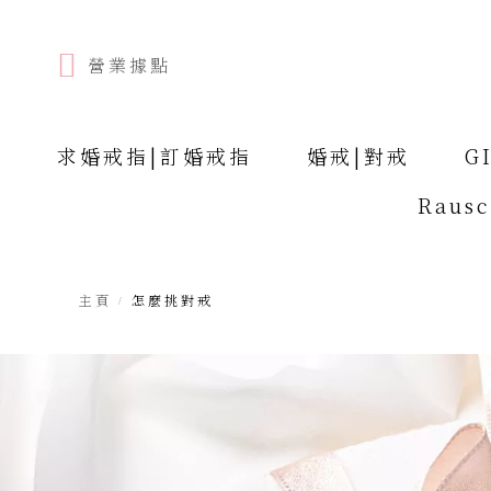
營業據點
求婚戒指|訂婚戒指
婚戒|對戒
G
Raus
主頁
怎麼挑對戒