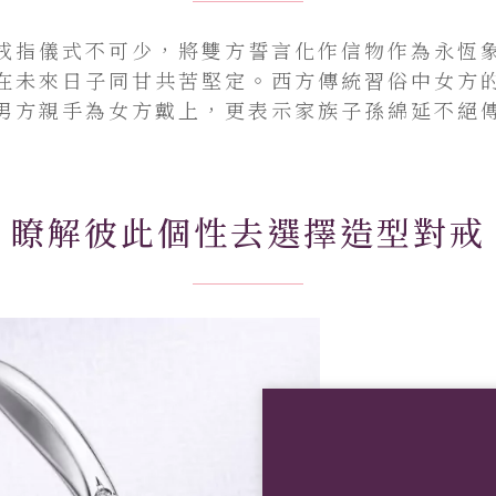
戒指儀式不可少，將雙方誓言化作信物作為永恆
在未來日子同甘共苦堅定。西方傳統習俗中女方
男方親手為女方戴上，更表示家族子孫綿延不絕
瞭解彼此個性去選擇造型對戒