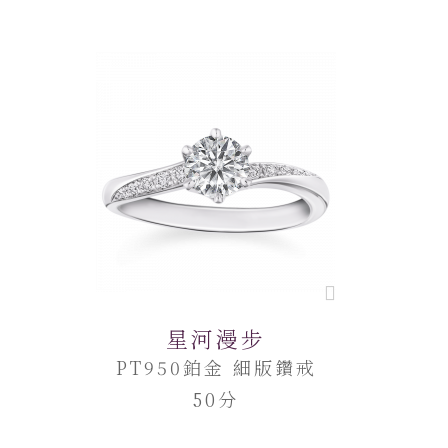
星河漫步
PT950鉑金 細版鑽戒
50分