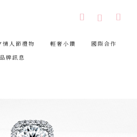
購物車
搜索
搜
索
夕情人節禮物
輕奢小鑽
國際合作
品牌訊息