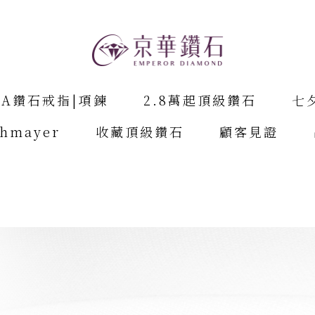
IA鑽石戒指|項鍊
2.8萬起頂級鑽石
七
chmayer
收藏頂級鑽石
顧客見證