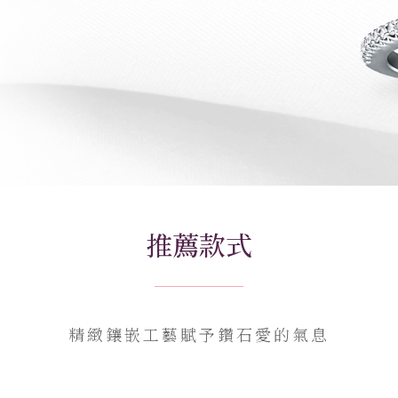
推薦款式
精緻鑲嵌工藝賦予鑽石愛的氣息