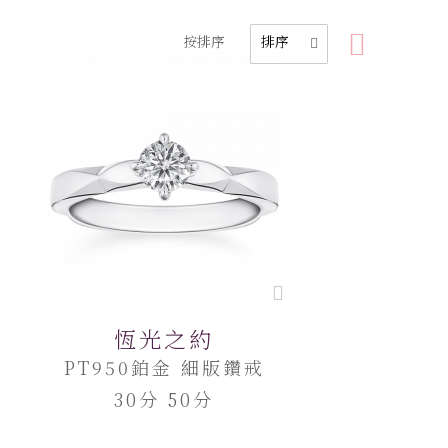
按排序
恆光之約
PT950鉑金 細版鑽戒
30分 50分