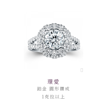
環愛
鉑金 圓形鑽戒
1克拉以上