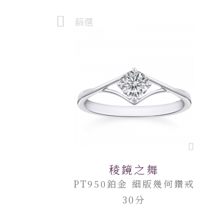
篩選
稜鏡之舞
PT950鉑金 細版幾何鑽戒
30分