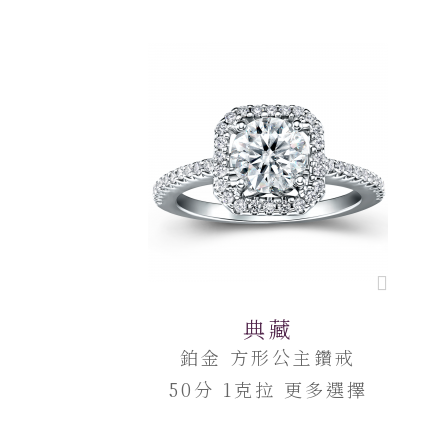
典藏
鉑金 方形公主鑽戒
50分 1克拉 更多選擇