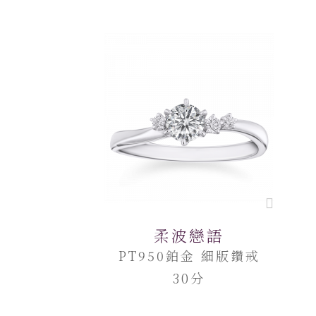
柔波戀語
PT950鉑金 細版鑽戒
30分