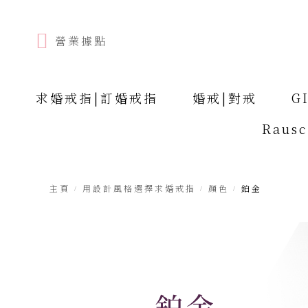
營業據點
求婚戒指|訂婚戒指
婚戒|對戒
G
Raus
主頁
用設計風格選擇求婚戒指
顏色
鉑金
鉑金