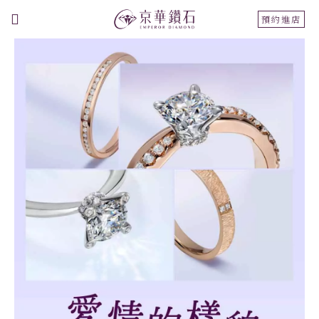
切
預約進店
換
導
航