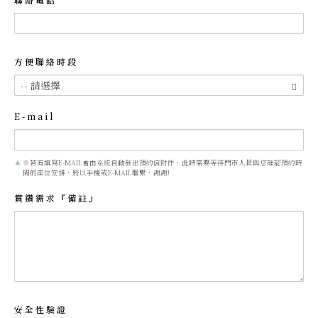
方便聯絡時段
E-mail
※若有填寫E-MAIL會由系統自動發出預約信附件，此時需要等待門市人員與您確認預約時
間的座位安排，將以手機或E-MAIL聯繫，謝謝!
賞鑽需求『備註』
安全性驗證