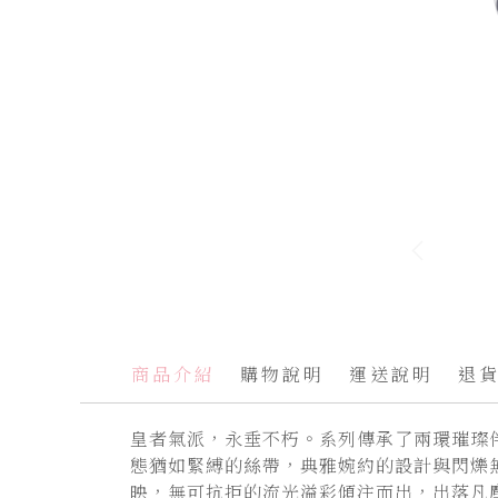
跳
轉
到
圖
商品介紹
購物說明
運送說明
退
像
庫
皇者氣派，永垂不朽。系列傳承了兩環璀璨
的
態猶如緊縛的絲帶，典雅婉約的設計與閃爍
開
映，無可抗拒的流光溢彩傾注而出，出落凡
頭