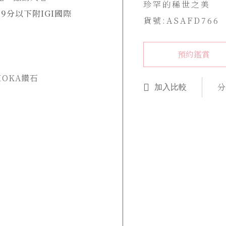
珍罕的稀世之美
9分以下附IGI國際
貨號:ASAFD766
預約鑑賞
OKA鑽石
分
加入比較