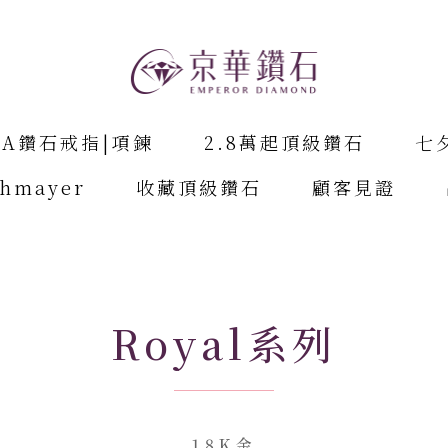
IA鑽石戒指|項鍊
2.8萬起頂級鑽石
七
chmayer
收藏頂級鑽石
顧客見證
Royal系列
18K金