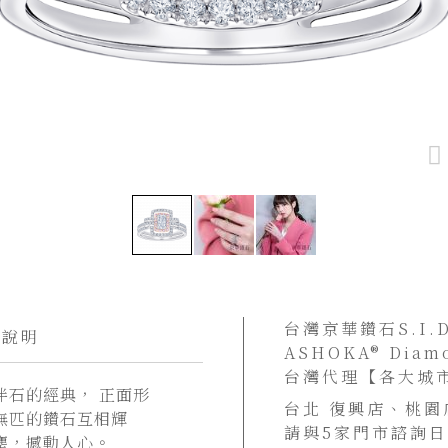
台灣京華鑽石S.I
貨說明
ASHOKA® Di
台灣代理【各大城
伴石的經典， 正面形
台北 復興店、桃園
無匹的鑽石互相輝
請與5家門市諮詢
塵，撼動人心。