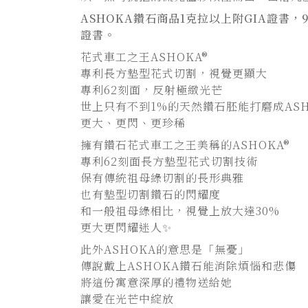
ASHOKA
鑽石商品1克拉以上附GIA證書，9
證書。
花式車工之王ASHOKA®
專利長方墊型花式切割，視覺更顯大
專利62刻面，反射極緻光芒
世上只有不到1%的天然鑽石胚能打磨成ASH
更大、更閃、更珍稀
擁有鑽石花式車工之王美稱的ASHOKA®
專利62刻面長方墊型花式切割技術
保有傳統祖母綠切割的長形典雅
也有墊型切割鑽石的閃耀度
和一般祖母綠相比，視覺上放大達30%
更大更閃耀迷人✨
此外ASHOKA的意思是「無憂」
傳說戴上ASHOKA鑽石能消除煩惱和悲傷
將這份寓意深厚的禮物送給她
讓愛在光芒中綻放