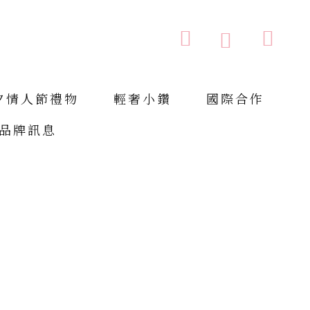
購物車
搜索
搜
索
夕情人節禮物
輕奢小鑽
國際合作
品牌訊息