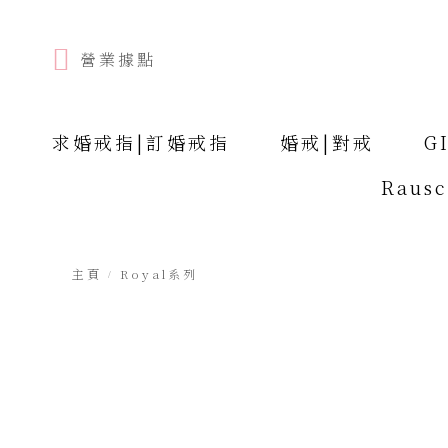
營業據點
求婚戒指|訂婚戒指
婚戒|對戒
G
Raus
主頁
Royal系列