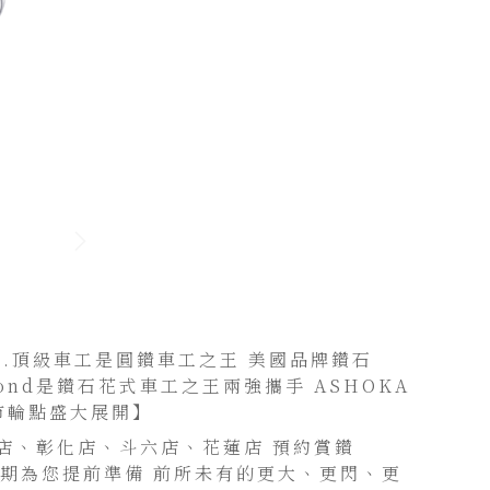
.D.頂級車工是圓鑽車工之王 美國品牌鑽石
amond是鑽石花式車工之王兩強攜手 ASHOKA
市輪點盛大展開】
店、彰化店、斗六店、花蓮店 預約賞鑽
日期為您提前準備 前所未有的更大、更閃、更