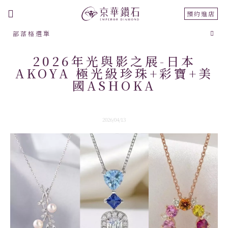
切
預約進店
換
部落格選單
導
航
2026年光與影之展-日本
AKOYA 極光級珍珠+彩寶+美
國ASHOKA
2026/04/13