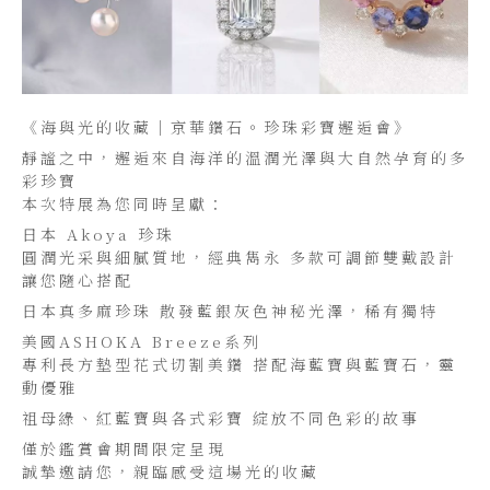
《海與光的收藏｜京華鑽石。珍珠彩寶邂逅會》
​靜謐之中，邂逅來自海洋的溫潤光澤與大自然孕育的多
彩珍寶
本次特展為您同時呈獻：
日本 Akoya 珍珠
圓潤光采與細膩質地，經典雋永 多款可調節雙戴設計
讓您隨心搭配
日本真多麻珍珠 散發藍銀灰色神秘光澤，稀有獨特
美國ASHOKA Breeze系列
專利長方墊型花式切割美鑽 搭配海藍寶與藍寶石，靈
動優雅
祖母綠、紅藍寶與各式彩寶 綻放不同色彩的故事
僅於鑑賞會期間限定呈現
誠摯邀請您，親臨感受這場光的收藏