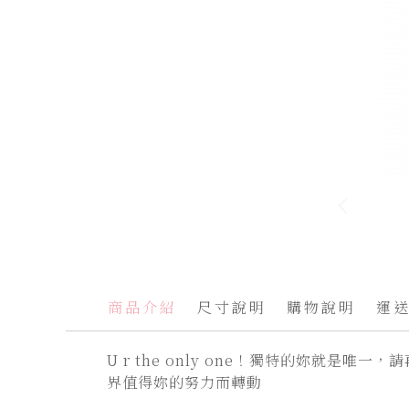
跳
轉
到
圖
商品介紹
尺寸說明
購物說明
運
像
庫
U r the only one！獨特的妳就是唯
的
界值得妳的努力而轉動
開
頭