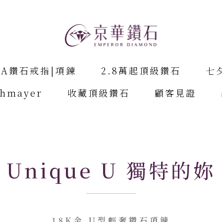
IA鑽石戒指|項鍊
2.8萬起頂級鑽石
七
chmayer
收藏頂級鑽石
顧客見證
Unique U 獨特的妳
18K金 U型輕奢鑽石項鍊