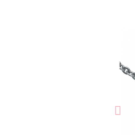
跳
到
結
尾
的
圖
片
庫