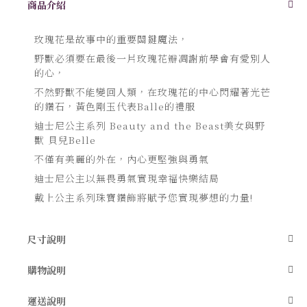
商品介紹
轉
到
圖
玫瑰花是故事中的重要關鍵魔法，
像
庫
野獸必須要在最後一片玫瑰花瓣凋謝前學會有愛別人
的
的心，
開
頭
不然野獸不能變回人類，在玫瑰花的中心閃耀著光芒
的鑽石，黃色剛玉代表Balle的禮服
迪士尼公主系列 Beauty and the Beast美女與野
獸 貝兒Belle
不僅有美麗的外在，內心更堅強與勇氣
迪士尼公主以無畏勇氣實現幸福快樂結局
戴上公主系列珠寶鑽飾將賦予您實現夢想的力量!
尺寸說明
購物說明
運送說明