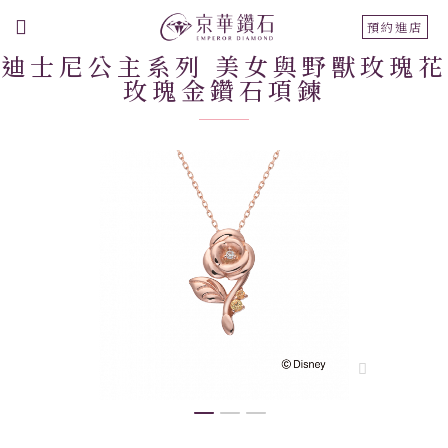
切
預約進店
換
迪士尼公主系列 美女與野獸玫瑰花
導
玫瑰金鑽石項鍊
航
跳
到
結
尾
的
圖
片
庫
跳