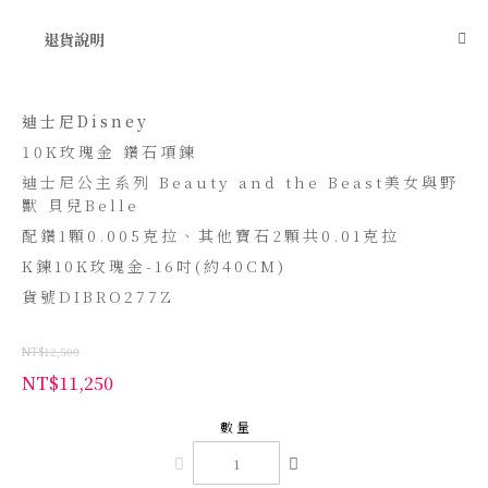
退貨說明
迪士尼Disney
10K玫瑰金 鑽石項鍊
迪士尼公主系列 Beauty and the Beast美女與野
獸 貝兒Belle
配鑽1顆0.005克拉、其他寶石2顆共0.01克拉
K鍊10K玫瑰金-16吋(約40CM)
貨號DIBRO277Z
NT$12,500
NT$11,250
數量