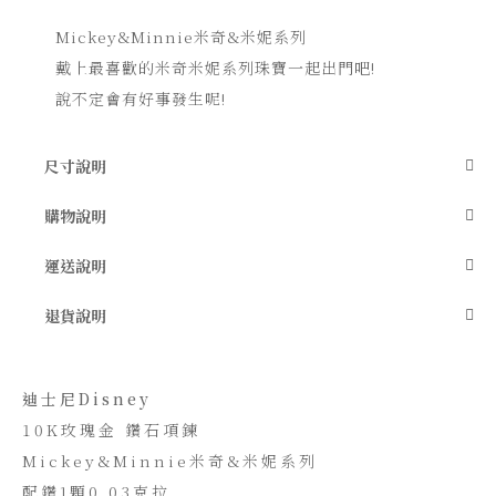
圖
Mickey&Minnie米奇&米妮系列
像
庫
戴上最喜歡的米奇米妮系列珠寶一起出門吧!
的
開
說不定會有好事發生呢!
頭
尺寸說明
購物說明
運送說明
退貨說明
迪士尼Disney
10K玫瑰金 鑽石項鍊
Mickey&Minnie米奇&米妮系列
配鑽1顆0.03克拉