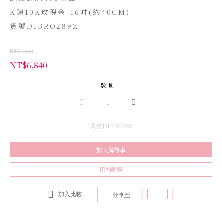
K鍊10K玫瑰金-16吋(約40CM)
貨號DIBRO289Z
NT$7,600
NT$6,840
數量
貨號DIBRO289
加入購物車
預約鑑賞
分享至
加入比較