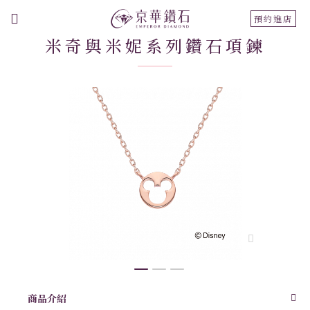
切
預約進店
換
米奇與米妮系列鑽石項鍊
導
航
跳
到
結
尾
的
圖
片
庫
跳
商品介紹
轉
到