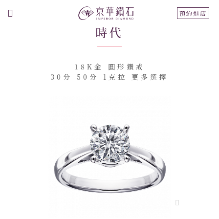
切
預約進店
換
時代
導
航
18K金 圓形鑽戒
30分 50分 1克拉 更多選擇
跳
到
結
尾
的
圖
片
庫