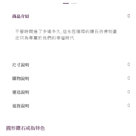
跳
商品介紹
轉
到
圖
不管時間過了多遠多久,這永恆璀璨的鑽石彷彿刻畫
像
庫
出只為專屬於我們的幸福時代
的
開
頭
尺寸說明
購物說明
運送說明
退貨說明
圓形鑽石戒指特色