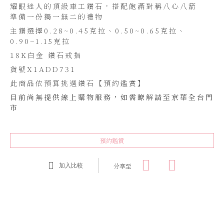
耀眼迷人的頂級車工鑽石，搭配飽滿對稱八心八箭
準備一份獨一無二的禮物
主鑽選擇0.28~0.45克拉、0.50~0.65克拉、
0.90~1.15克拉
18K白金 鑽石戒指
貨號X1ADD731
此商品依預算挑選鑽石【預約鑑賞】
目前尚無提供線上購物服務，如需瞭解請至京華全台門
市
預約鑑賞
分享至
加入比較