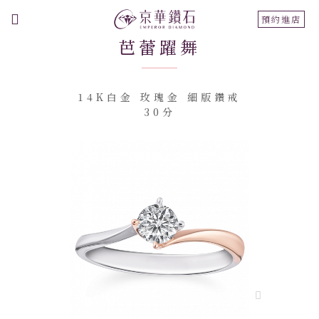
切
預約進店
換
芭蕾躍舞
導
航
14K白金 玫瑰金 細版鑽戒
30分
跳
到
結
尾
的
圖
片
庫