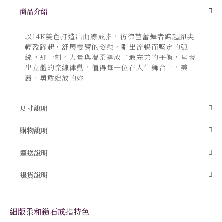
跳
商品介紹
轉
到
圖
以14K雙色打造出曲線戒指，彷彿芭蕾舞者踮起腳尖
像
庫
輕盈躍起，舒展雙臂的姿態，劃出流暢而堅定的弧
的
線。那一刻，力量與溫柔達成了最完美的平衡，呈現
開
出立體的流線律動，值得每一位在人生舞台上，美
頭
麗、勇敢綻放的妳
尺寸說明
購物說明
運送說明
退貨說明
細版柔和鑽石戒指特色