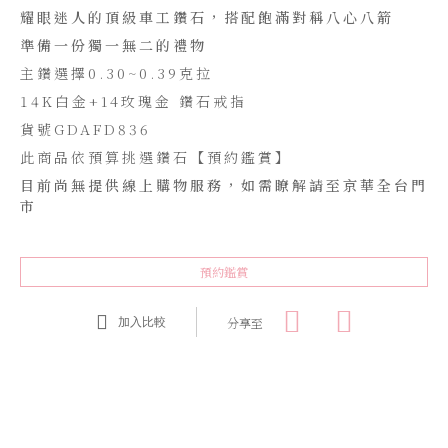
耀眼迷人的頂級車工鑽石，搭配飽滿對稱八心八箭
準備一份獨一無二的禮物
主鑽選擇0.30~0.39克拉
14K白金+14玫瑰金 鑽石戒指
貨號GDAFD836
此商品依預算挑選鑽石【預約鑑賞】
目前尚無提供線上購物服務，如需瞭解請至京華全台門
市
預約鑑賞
分享至
加入比較