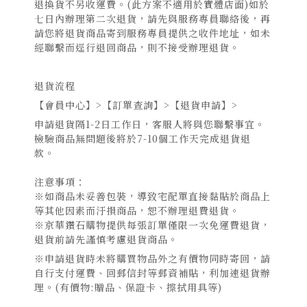
退換貨不另收運費。(此方案不適用於實體店面)如於
七日內辦理第二次退貨，請先與服務專員聯絡後，再
請您將退貨商品寄到服務專員提供之收件地址，如未
經聯繫而逕行退回商品，則不接受辦理退貨。
退貨流程
【會員中心】>【訂單查詢】>【退貨申請】>
申請退貨隔1-2日工作日，客服人將與您聯繫事宜。
檢驗商品無問題後將於7-10個工作天完成退貨退
款。
注意事項：
※如商品未妥善包裝，導致宅配單直接黏貼於商品上
等其他因素而汙損商品，恕不辦理退費退貨。
※京華鑽石購物提供每張訂單僅限一次免運費退貨，
退貨前請先謹慎考慮退貨商品。
※申請退貨時未將購買物品外之有價物同時寄回，請
自行支付運費、回郵信封等郵資補貼，利加速退貨辦
理。(有價物:贈品、保證卡、擦拭用具等)