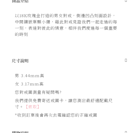
商品介紹
轉
到
圖
以18K玫瑰金打造的男女對戒，側邊凹凸刻面設計，
像
庫
中間鑲嵌單顆小鑽，藉此對戒見證我們一起走過的每
的
一刻，表達對彼此的情意，相伴我們度過每一個重要
開
的時刻
頭
尺寸說明
男 3.44mm高
女 3.17mm高
您對戒圍測量有疑問嗎?
我們提供免費寄送戒圍卡，讓您測出最舒適配戴尺
寸。
【索取】
*收到訂單後會再次去電確認您的正確戒圍