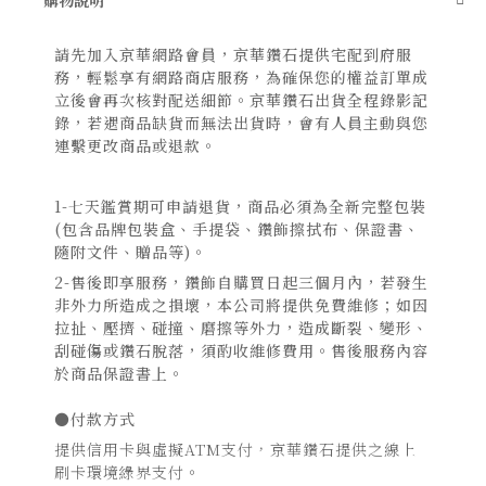
購物說明
請先加入京華網路會員，京華鑽石提供宅配到府服
務，輕鬆享有網路商店服務，為確保您的權益訂單成
立後會再次核對配送細節。京華鑽石出貨全程錄影記
錄，若遇商品缺貨而無法出貨時，會有人員主動與您
連繫更改商品或退款。
1-七天鑑賞期可申請退貨，商品必須為全新完整包裝
(包含品牌包裝盒、手提袋、鑽飾擦拭布、保證書、
隨附文件、贈品等)。
2-售後即享服務，鑽飾自購買日起三個月內，若發生
非外力所造成之損壞，本公司將提供免費維修；如因
拉扯、壓擠、碰撞、磨擦等外力，造成斷裂、變形、
刮碰傷或鑽石脫落，須酌收維修費用。售後服務內容
於商品保證書上。
●付款方式
提供信用卡與虛擬ATM支付，京華鑽石提供之線上
刷卡環境綠界支付。