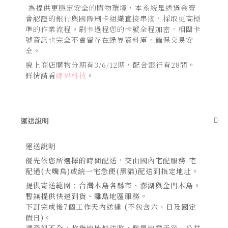
為提供更穩定安全的購物環境，本系統是透過金管
會認證的銀行與國際刷卡組織直接串接，採取更高標
準的作業流程。刷卡過程您的卡號全程加密，相關卡
號資訊也完全不會留存在綠界資料庫，確保交易安
全。
線上商店購物分期有3/6/12期，配合銀行有28間。
詳情請看
綠界科技
。
運送說明
運送說明
優先依您所選擇的時間配送，交由國內宅配服務-宅
配通(大嘴鳥)或統一宅急便(黑貓)配送到指定地址。
提供寄送範圍：台灣本島各縣市、澎湖與金門本島。
暫無提供快速到貨、離島地區服務。
下訂完成後7個工作天內送達 (不包含六、日及國定
假日)。