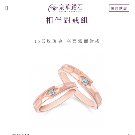
切
預約進店
換
相伴對戒組
導
航
18K玫瑰金 亮面霧面對戒
跳
到
結
尾
的
圖
片
庫
跳