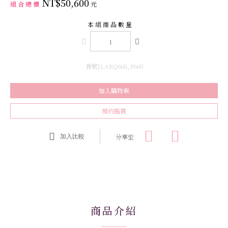
NT$50,600
組合總價
元
本組商品數量
貨號JLARQ660_P660
加入購物車
預約鑑賞
分享至
加入比較
商品介紹