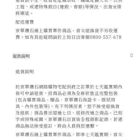
遇資訊不全，收貨地址無法收，颱風地震天災、公共
工程，或遇特殊假日(連假、春節)等情況，出貨安排
將順延。
配送運費
京華鑽石線上購買單件商品，首次退換貨不另收運
費。如有其他疑問請於上班日洽客服
0800-557-678
退貨說明
退貨說明
於京華鑽石網路購物宅配到府之訂單於七天鑑賞期內
皆可申請退貨，但商品必須為全新狀態且完整包裝
(包含購買商品、贈品、京華鑽石保證卡、擦拭用
具、內外包裝等)。有下列情況者，恕不接受退換貨
及退款：商品售出超過七日、經修改過之商品、已刻
字或特殊戒圍。京華鑽石出貨皆全程錄影記錄，若遇
商品無法接受退訂，將由人員與您連繫。
京華鑽石線上購買單件商品，即享七天鑑賞期，首次