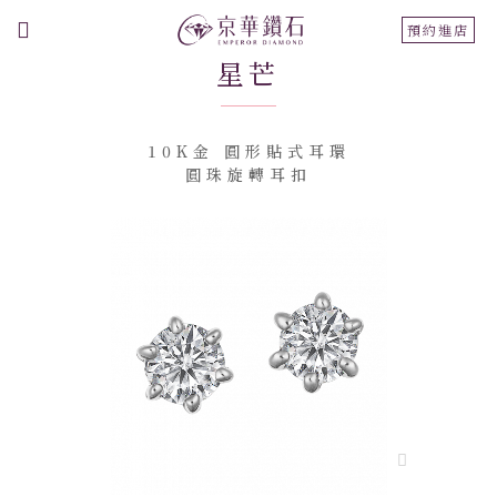
切
預約進店
換
星芒
導
航
10K金 圓形貼式耳環
圓珠旋轉耳扣
跳
到
結
尾
的
圖
片
庫