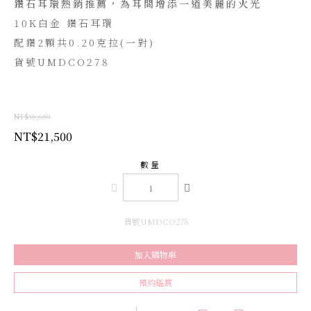
鑽石耳環熱銷推薦，為耳間增添一道美麗的火光
10K白金 鑽石耳環
配鑽2顆共0.20克拉(一對)
貨號UMDCO278
NT$30,600
NT$21,500
數量
貨號UMDCO278
加入購物車
預約鑑賞