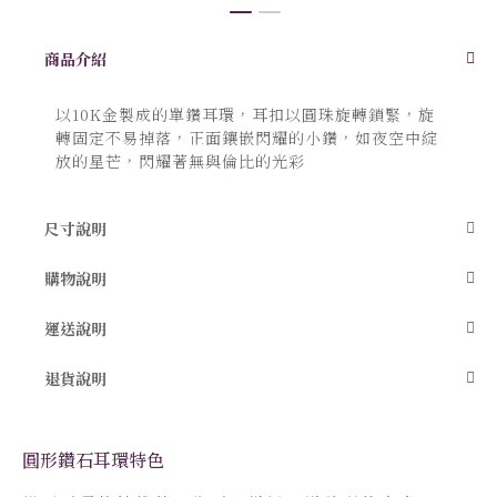
跳
商品介紹
轉
到
圖
以10K金製成的單鑽耳環，耳扣以圓珠旋轉鎖緊，旋
像
庫
轉固定不易掉落，正面鑲嵌閃耀的小鑽，如夜空中綻
的
放的星芒，閃耀著無與倫比的光彩
開
頭
尺寸說明
購物說明
運送說明
退貨說明
圓形鑽石耳環特色