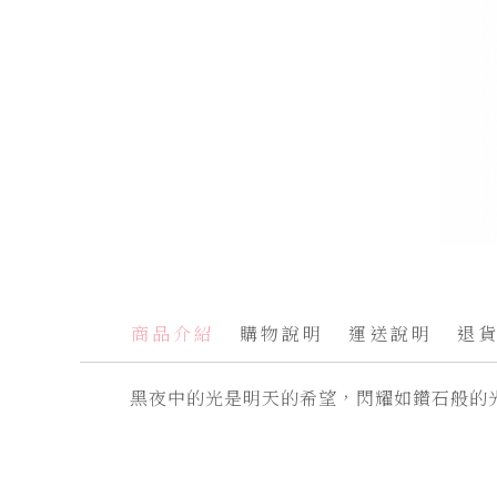
跳
轉
到
圖
商品介紹
購物說明
運送說明
退
像
庫
黑夜中的光是明天的希望，閃耀如鑽石般的
的
開
頭