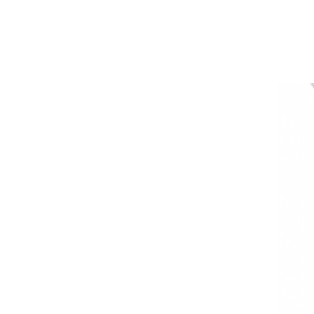
跳
到
結
尾
的
圖
片
庫