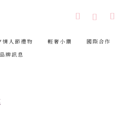
購物車
搜索
搜
索
夕情人節禮物
輕奢小鑽
國際合作
品牌訊息
光