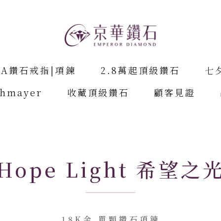
IA鑽石戒指|項鍊
2.8萬起頂級鑽石
七
chmayer
收藏頂級鑽石
顧客見證
Hope Light 希望之
18K金 單顆鑽石項鍊