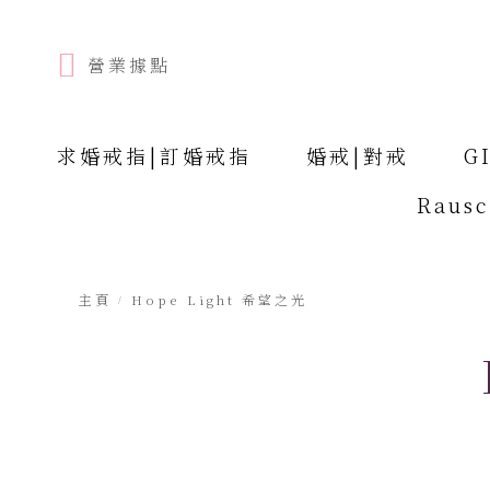
營業據點
求婚戒指|訂婚戒指
婚戒|對戒
G
Raus
主頁
Hope Light 希望之光