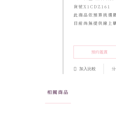
貨號X1CDZ161
此商品依預算挑選
目前尚無提供線上
預約鑑賞
分
加入比較
相關商品