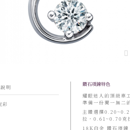
鑽石項鍊特色
貨說明
耀眼迷人的頂級車
準備一份獨一無二
光彩
主鑽選擇0.20~0.2
拉，0.61~0.70克
18K白金 鑽石項鍊