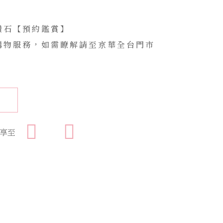
鑽石【預約鑑賞】
購物服務，如需瞭解請至京華全台門市
享至