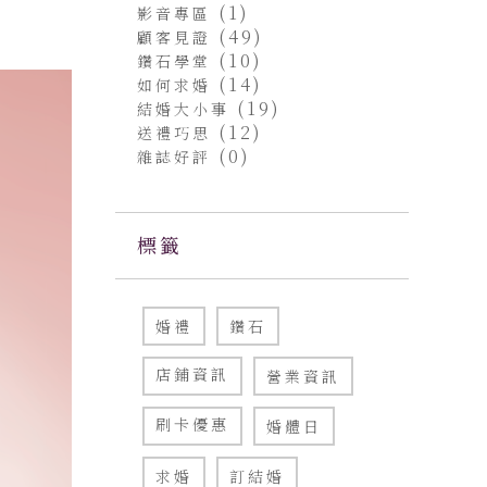
(1)
影音專區
(49)
顧客見證
(10)
鑽石學堂
(14)
如何求婚
(19)
結婚大小事
(12)
送禮巧思
(0)
雜誌好評
標籤
婚禮
鑽石
店鋪資訊
營業資訊
刷卡優惠
婚體日
求婚
訂結婚