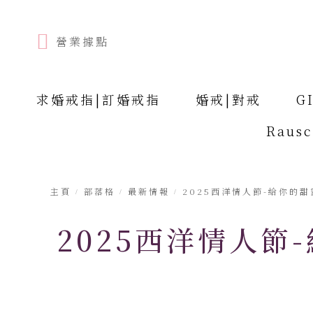
營業據點
求婚戒指|訂婚戒指
婚戒|對戒
G
Raus
主頁
部落格
最新情報
2025西洋情人節-給你的
2025西洋情人節