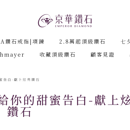
IA鑽石戒指|項鍊
2.8萬起頂級鑽石
七
chmayer
收藏頂級鑽石
顧客見證
甜蜜告白-獻上炫亮鑽石
-給你的甜蜜告白-獻上
鑽石