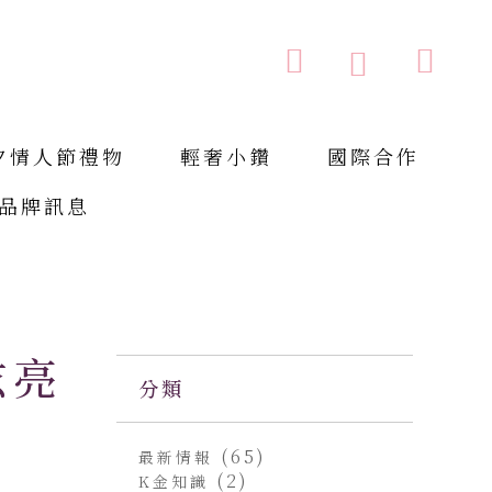
購物車
搜索
搜
索
夕情人節禮物
輕奢小鑽
國際合作
品牌訊息
炫亮
分類
(65)
最新情報
(2)
K金知識