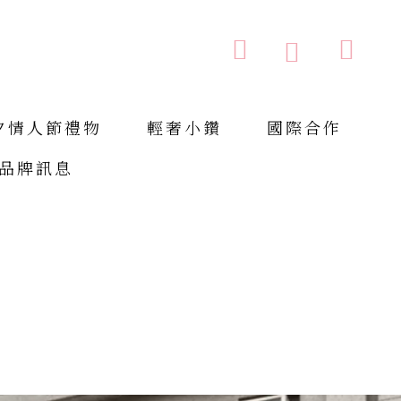
購物車
搜索
搜
索
夕情人節禮物
輕奢小鑽
國際合作
品牌訊息