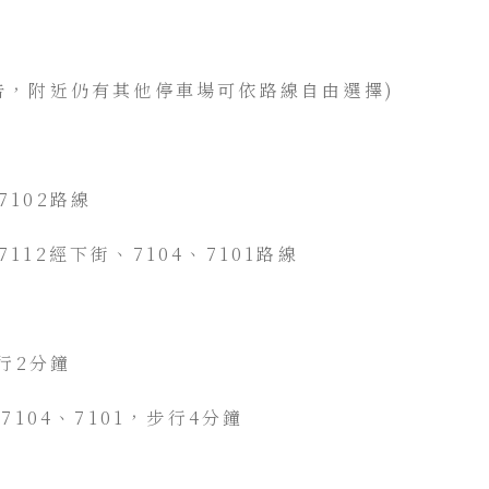
元
告，附近仍有其他停車場可依路線自由選擇)
102路線
12經下街、7104、7101路線
步行2分鐘
7104、7101，步行4分鐘