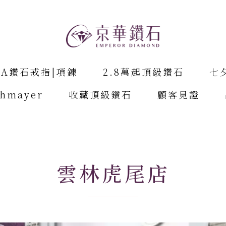
IA鑽石戒指|項鍊
2.8萬起頂級鑽石
七
chmayer
收藏頂級鑽石
顧客見證
雲林虎尾店