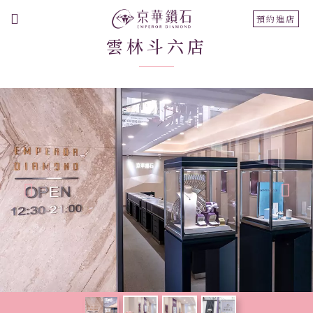
切
預約進店
換
雲林斗六店
導
航