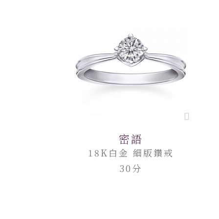
密語
18K白金 細版鑽戒
30分