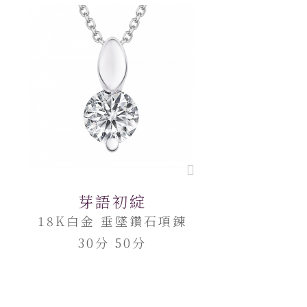
芽語初綻
18K白金 垂墜鑽石項鍊
30分 50分