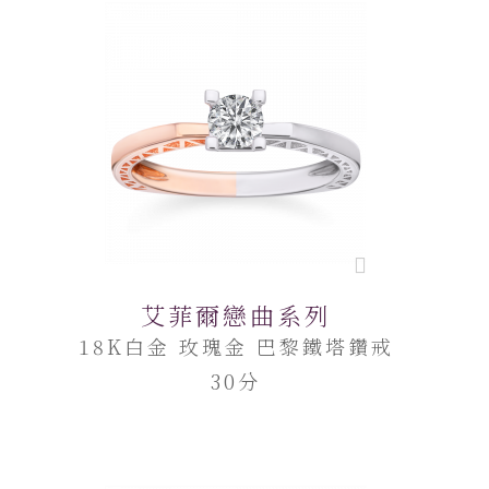
艾菲爾戀曲系列
18K白金 玫瑰金 巴黎鐵塔鑽戒
30分