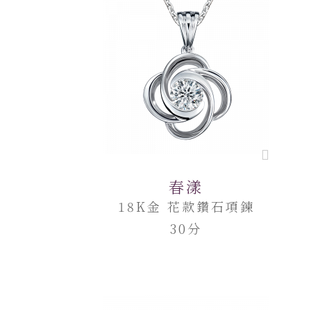
春漾
18K金 花款鑽石項鍊
30分