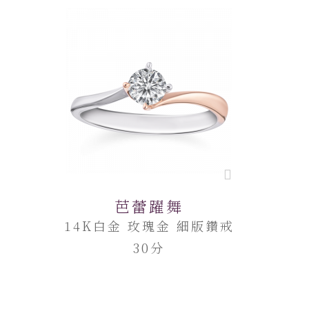
芭蕾躍舞
14K白金 玫瑰金 細版鑽戒
30分