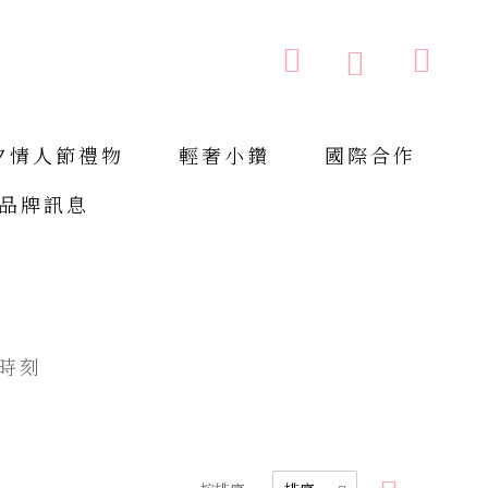
購物車
搜索
搜
索
夕情人節禮物
輕奢小鑽
國際合作
品牌訊息
時刻