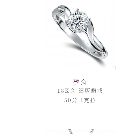
孕育
18K金 細版鑽戒
50分 1克拉