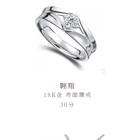
翱翔
18K金 亮面鑽戒
30分