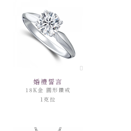
婚禮誓言
18K金 圓形鑽戒
1克拉