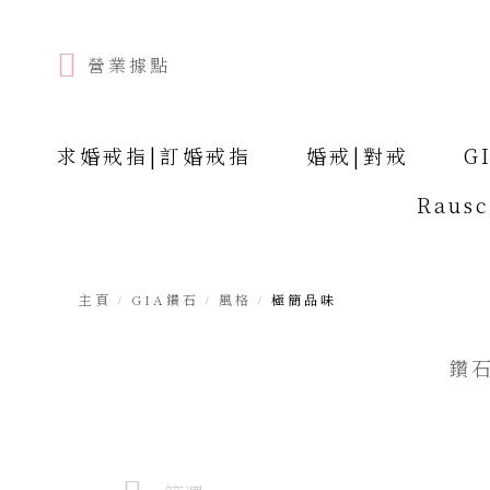
營業據點
求婚戒指|訂婚戒指
婚戒|對戒
G
Raus
主頁
GIA鑽石
風格
極簡品味
鑽