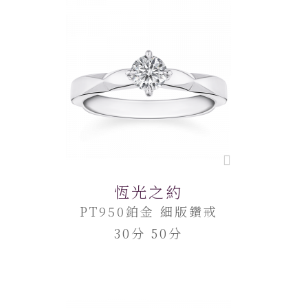
恆光之約
PT950鉑金 細版鑽戒
30分 50分