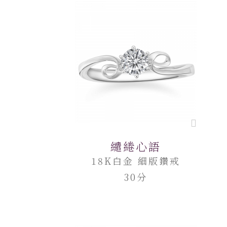
繾綣心語
18K白金 細版鑽戒
30分