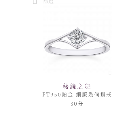
篩選
稜鏡之舞
PT950鉑金 細版幾何鑽戒
30分