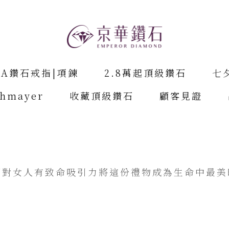
IA鑽石戒指|項鍊
2.8萬起頂級鑽石
七
chmayer
收藏頂級鑽石
顧客見證
石對女人有致命吸引力將這份禮物成為生命中最美