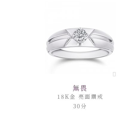
無畏
18K金 亮面鑽戒
30分