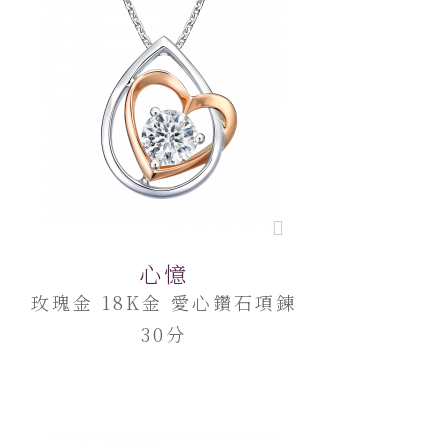
心憶
玫瑰金 18K金 愛心鑽石項鍊
30分