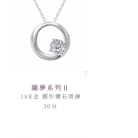
織夢系列Ⅱ
18K金 圓形鑽石項鍊
30分