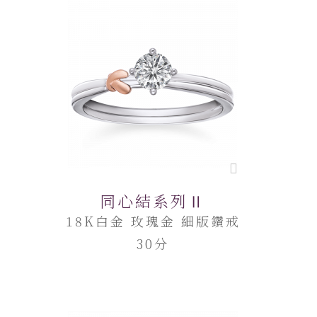
同心結系列Ⅱ
18K白金 玫瑰金 細版鑽戒
30分